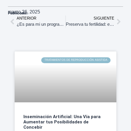
marzo 26, 2025
Publicado:
ANTERIOR
SIGUIENTE
¿Es para mi un programa multiciclo? Que puedo esperar
Preserva tu fertilidad: elige cuándo ser mamá, sin renunciar a tus sueños
TRATAMIENTOS DE REPRODUCCIÓN ASISTIDA
Inseminación Artificial: Una Vía para
Aumentar tus Posibilidades de
Concebir