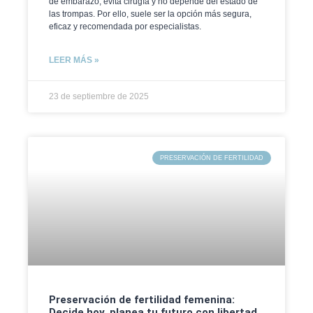
de embarazo, evita cirugía y no depende del estado de
las trompas. Por ello, suele ser la opción más segura,
eficaz y recomendada por especialistas.
LEER MÁS »
23 de septiembre de 2025
PRESERVACIÓN DE FERTILIDAD
Preservación de fertilidad femenina:
Decide hoy, planea tu futuro con libertad