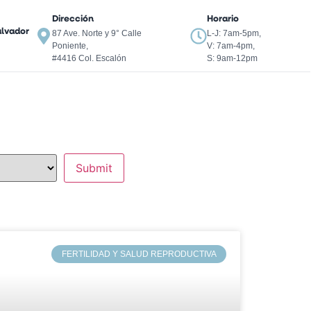
Dirección
Horario
alvador
87 Ave. Norte y 9° Calle
L-J: 7am-5pm,
Poniente,
V: 7am-4pm,
#4416 Col. Escalón
S: 9am-12pm
FERTILIDAD Y SALUD REPRODUCTIVA